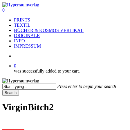
Skip
to
search
0
main
Menu
PRINTS
content
TEXTIL
BÜCHER & KOSMOS VERTIKAL
ORIGINALE
INFO
IMPRESSUM
search
0
was successfully added to your cart.
Press enter to begin your search
Search
Close
Search
VirginBitch2