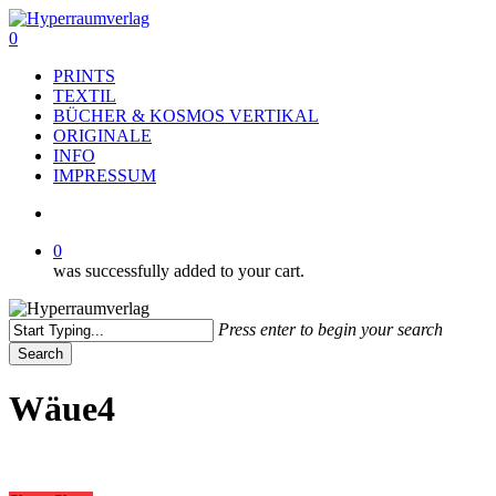
Skip
to
search
0
main
Menu
PRINTS
content
TEXTIL
BÜCHER & KOSMOS VERTIKAL
ORIGINALE
INFO
IMPRESSUM
search
0
was successfully added to your cart.
Press enter to begin your search
Search
Close
Search
Wäue4