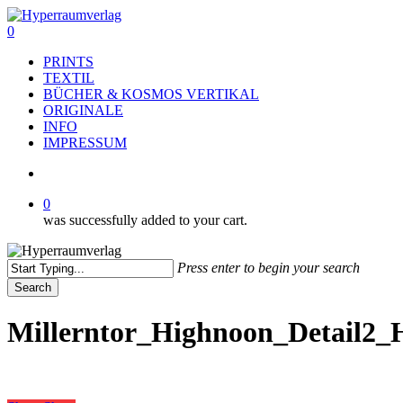
Skip
to
search
0
main
Menu
PRINTS
content
TEXTIL
BÜCHER & KOSMOS VERTIKAL
ORIGINALE
INFO
IMPRESSUM
search
0
was successfully added to your cart.
Press enter to begin your search
Search
Close
Search
Millerntor_Highnoon_Detail2_H