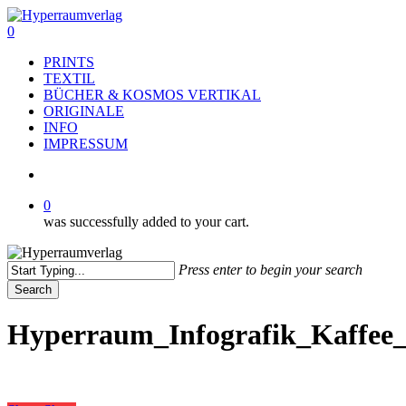
Skip
to
search
0
main
Menu
PRINTS
content
TEXTIL
BÜCHER & KOSMOS VERTIKAL
ORIGINALE
INFO
IMPRESSUM
search
0
was successfully added to your cart.
Press enter to begin your search
Search
Close
Search
Hyperraum_Infografik_Kaffee_