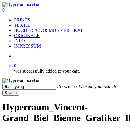
Skip
to
search
0
main
Menu
PRINTS
content
TEXTIL
BÜCHER & KOSMOS VERTIKAL
ORIGINALE
INFO
IMPRESSUM
search
0
was successfully added to your cart.
Press enter to begin your search
Search
Close
Search
Hyperraum_Vincent-
Grand_Biel_Bienne_Grafiker_Il