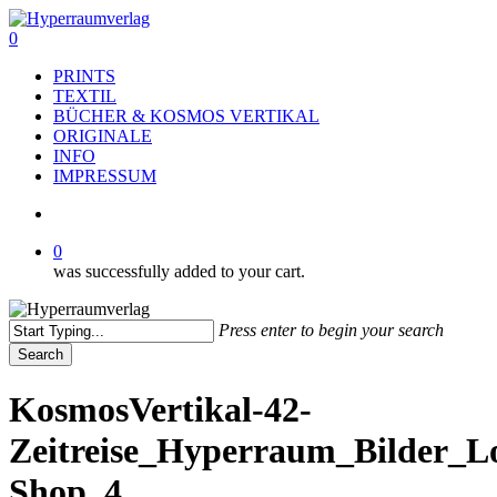
Skip
to
search
0
main
Menu
PRINTS
content
TEXTIL
BÜCHER & KOSMOS VERTIKAL
ORIGINALE
INFO
IMPRESSUM
search
0
was successfully added to your cart.
Press enter to begin your search
Search
Close
Search
KosmosVertikal-42-
Zeitreise_Hyperraum_Bilder_L
Shop_4