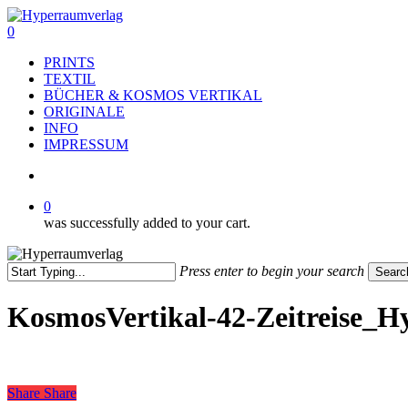
Skip
to
search
0
main
Menu
PRINTS
content
TEXTIL
BÜCHER & KOSMOS VERTIKAL
ORIGINALE
INFO
IMPRESSUM
search
0
was successfully added to your cart.
Press enter to begin your search
Searc
Close
Search
KosmosVertikal-42-Zeitreise_
Share
Share
Share