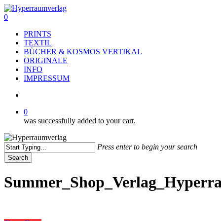
Skip
to
search
0
main
Menu
PRINTS
content
TEXTIL
BÜCHER & KOSMOS VERTIKAL
ORIGINALE
INFO
IMPRESSUM
search
0
was successfully added to your cart.
Press enter to begin your search
Search
Close
Search
Summer_Shop_Verlag_Hyperrau