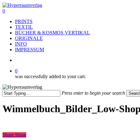
Skip
to
search
0
main
Menu
PRINTS
content
TEXTIL
BÜCHER & KOSMOS VERTIKAL
ORIGINALE
INFO
IMPRESSUM
search
0
was successfully added to your cart.
Press enter to begin your search
Searc
Close
Search
Wimmelbuch_Bilder_Low-Sho
Share
Share
Share