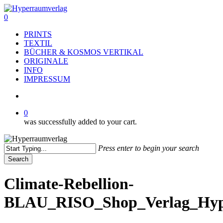
Skip
to
search
0
main
Menu
PRINTS
content
TEXTIL
BÜCHER & KOSMOS VERTIKAL
ORIGINALE
INFO
IMPRESSUM
search
0
was successfully added to your cart.
Press enter to begin your search
Search
Close
Search
Climate-Rebellion-
BLAU_RISO_Shop_Verlag_Hyper