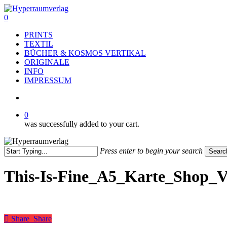
Skip
to
search
0
main
Menu
PRINTS
content
TEXTIL
BÜCHER & KOSMOS VERTIKAL
ORIGINALE
INFO
IMPRESSUM
search
0
was successfully added to your cart.
Press enter to begin your search
Searc
Close
Search
This-Is-Fine_A5_Karte_Shop_V
Share
Share
Share