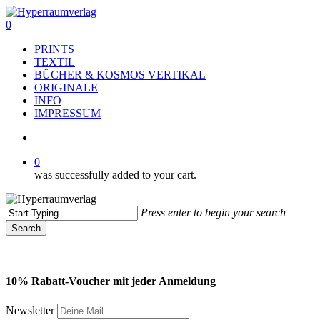
Skip
to
search
0
main
Menu
PRINTS
content
TEXTIL
BÜCHER & KOSMOS VERTIKAL
ORIGINALE
INFO
IMPRESSUM
search
0
was successfully added to your cart.
Press enter to begin your search
Search
Close
Search
10% Rabatt-Voucher mit jeder Anmeldung
Newsletter