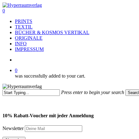
Skip
to
search
0
main
Menu
PRINTS
content
TEXTIL
BÜCHER & KOSMOS VERTIKAL
ORIGINALE
INFO
IMPRESSUM
search
0
was successfully added to your cart.
Press enter to begin your search
Searc
Close
Search
10% Rabatt-Voucher mit jeder Anmeldung
Newsletter