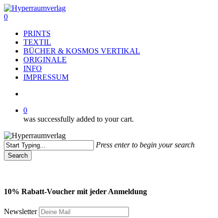
Skip
to
search
0
main
Menu
PRINTS
content
TEXTIL
BÜCHER & KOSMOS VERTIKAL
ORIGINALE
INFO
IMPRESSUM
search
0
was successfully added to your cart.
Press enter to begin your search
Search
Close
Search
10% Rabatt-Voucher mit jeder Anmeldung
Newsletter