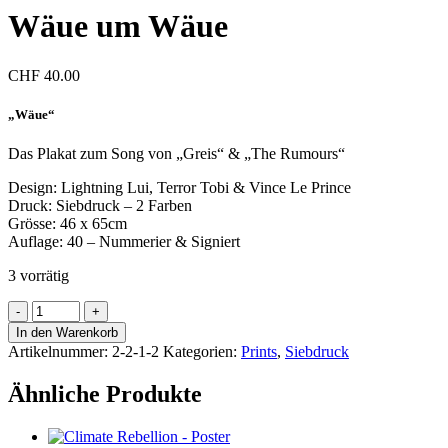
Wäue um Wäue
CHF
40.00
„Wäue“
Das Plakat zum Song von „Greis“ & „The Rumours“
Design: Lightning Lui, Terror Tobi & Vince Le Prince
Druck: Siebdruck – 2 Farben
Grösse: 46 x 65cm
Auflage: 40 – Nummerier & Signiert
3 vorrätig
Wäue
um
In den Warenkorb
Wäue
Artikelnummer:
2-2-1-2
Kategorien:
Prints
,
Siebdruck
Menge
Ähnliche Produkte