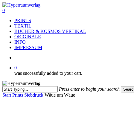
Skip
to
search
0
main
Menu
PRINTS
content
TEXTIL
BÜCHER & KOSMOS VERTIKAL
ORIGINALE
INFO
IMPRESSUM
search
0
was successfully added to your cart.
Press enter to begin your search
Searc
Close
Start
Prints
Siebdruck
Wäue um Wäue
Search